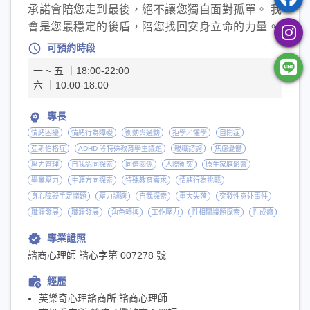
承諾會陪您走到最後，絕不讓您獨自面對孤單。 我
會是您最穩定的後盾，陪您找回安身立命的力量。
schedule
可預約時段
一 ~ 五 ｜18:00-22:00
六 ｜10:00-18:00
psychology
專長
情緒困擾
情緒行為障礙
衝動與過動
拒學／懼學
自閉症
亞斯伯格症
ADHD 等特殊教育學生議題
親職諮詢
焦慮憂鬱
壓力管理
自我認同探索
同儕關係
人際衝突
原生家庭影響
學業壓力
生涯方向探索
特殊教育需求
情緒行為挑戰
身心障礙手足議題
壓力調適
自我探索
重大失落
突發性意外事件
職涯發展
職涯發展
角色轉換
工作壓力
性相關議題探索
性成癮
verified
專業證照
諮商心理師 諮心字第 007278 號
work_history
經歷
芙樂奇心理諮商所 諮商心理師