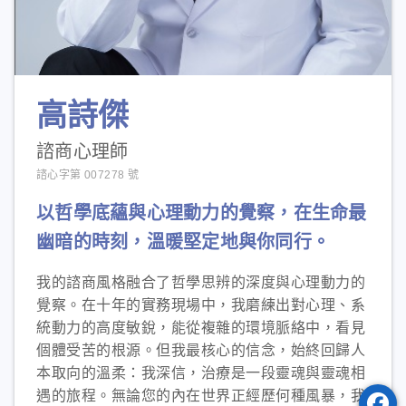
高詩傑
諮商心理師
諮心字第 007278 號
以哲學底蘊與心理動力的覺察，在生命最
幽暗的時刻，溫暖堅定地與你同行。
我的諮商風格融合了哲學思辨的深度與心理動力的
覺察。在十年的實務現場中，我磨練出對心理、系
統動力的高度敏銳，能從複雜的環境脈絡中，看見
個體受苦的根源。但我最核心的信念，始終回歸人
本取向的溫柔：我深信，治療是一段靈魂與靈魂相
遇的旅程。無論您的內在世界正經歷何種風暴，我