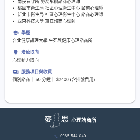
南投看守所 勞務承攬諮商心理師
桃園市衛生局 社區心理衛生中心 諮商心理師
新北市衛生局 社區心理衛生中心 諮商心理師
亞東科技大學 兼任諮商心理師
school
學歷
台北健康護理大學 生死與健康心理諮商所
lightbulb
治療取向
心理動力取向
payments
服務項目與收費
個別諮商｜ 50 分鐘｜ $2400 (含掛號費用)
心理諮商所
0965-544-040
phone