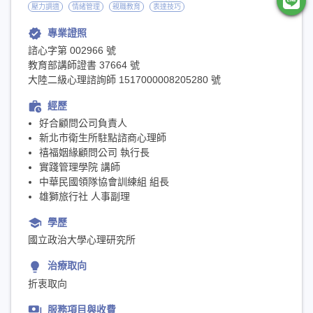
壓力調適
情緒管理
親職教育
表達技巧
verified
專業證照
諮心字第 002966 號
教育部講師證書 37664 號
大陸二級心理諮詢師 1517000008205280 號
work_history
經歷
好合顧問公司負責人
新北市衛生所駐點諮商心理師
禧福姻緣顧問公司 執行長
實踐管理學院 講師
中華民國領隊協會訓練組 組長
雄獅旅行社 人事副理
school
學歷
國立政治大學心理研究所
lightbulb
治療取向
折衷取向
payments
服務項目與收費