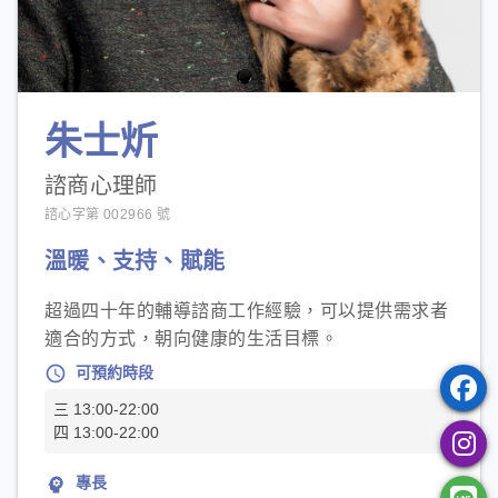
朱士炘
諮商心理師
諮心字第 002966 號
溫暖、支持、賦能
超過四十年的輔導諮商工作經驗，可以提供需求者
適合的方式，朝向健康的生活目標。
schedule
可預約時段
三 13:00-22:00
四 13:00-22:00
psychology
專長